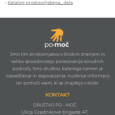
–
Katalog prostovoljskega_ dela
Smo tim strokovnjakov s širokim znanjem in
veliko sposobnostjo povezovanja sorodnih
področij. Smo društvo, katerega namen je
ozaveščanje in zagovarjanje, nudenje informacij
ter pomoči vsem, ki se znajdejo v stiski.
KONTAKT
DRUŠTVO PO - MOČ
Ulica Gradnikove brigade 47,