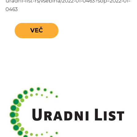
uradni-list-rs/vsebina/2022-01-0463?sop=2022-01-
0463
VEČ