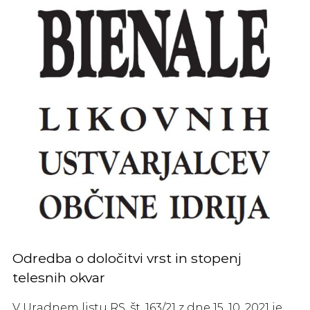
Odredba o določitvi vrst in stopenj
telesnih okvar
V Uradnem listu RS, št. 163/21 z dne 15. 10. 2021 je