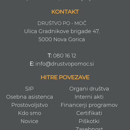
KONTAKT
DRUŠTVO PO - MOČ
Ulica Gradnikove brigade 47,
5000 Nova Gorica
T:
080 16 12
E:
info@drustvopomoc.si
HITRE POVEZAVE
SIP
Organi društva
Osebna asistenca
Interni akti
Prostovoljstvo
Financerji programov
Kdo smo
Certifikati
Novice
Piškotki
Zasebnost