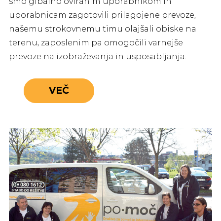
smo gibalno oviranim uporabnikom in
uporabnicam zagotovili prilagojene prevoze,
našemu strokovnemu timu olajšali obiske na
terenu, zaposlenim pa omogočili varnejše
prevoze na izobraževanja in usposabljanja.
VEČ