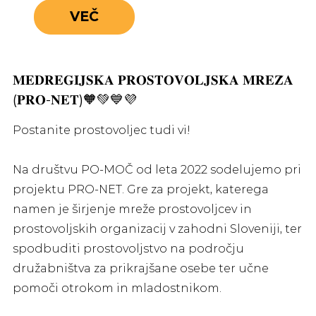
VEČ
𝐌𝐄𝐃𝐑𝐄𝐆𝐈𝐉𝐒𝐊𝐀 𝐏𝐑𝐎𝐒𝐓𝐎𝐕𝐎𝐋𝐉𝐒𝐊𝐀 𝐌𝐑𝐄𝐙̌𝐀
(𝐏𝐑𝐎-𝐍𝐄𝐓)🧡💚💙💜
Postanite prostovoljec tudi vi!
Na društvu PO-MOČ od leta 2022 sodelujemo pri
projektu PRO-NET. Gre za projekt, katerega
namen je širjenje mreže prostovoljcev in
prostovoljskih organizacij v zahodni Sloveniji, ter
spodbuditi prostovoljstvo na področju
družabništva za prikrajšane osebe ter učne
pomoči otrokom in mladostnikom.