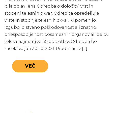
bila objavljena Odredba o določitvi vrst in
stopenj telesnih okvar. Odredba opredeljuje
vrste in stopnje telesnih okvar, ki pomenijo
izgubo, bistveno poškodovanost ali znatno
onesposobljenost posameznih organov ali delov
telesa najmanj za 30 odstotkov.Odredba bo
začela veljati 30. 10. 2021. Uradni list z […]
VEČ