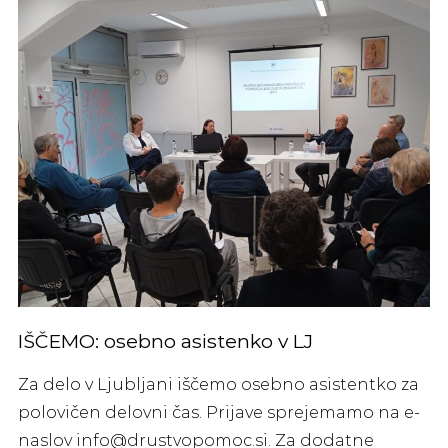
IŠČEMO: osebno asistenko v LJ
Za delo v Ljubljani iščemo osebno asistentko za
polovičen delovni čas. Prijave sprejemamo na e-
naslov info@drustvopomoc.si. Za dodatne