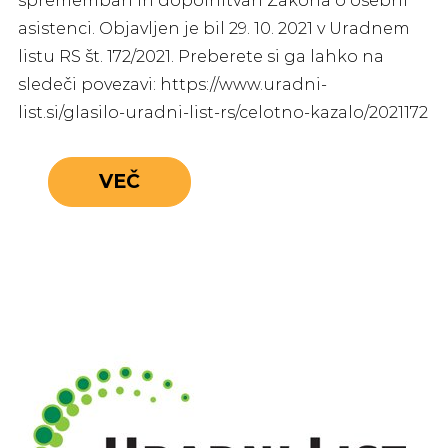
spremembah in dopolnitvah Zakona o osebni
asistenci. Objavljen je bil 29. 10. 2021 v Uradnem
listu RS št. 172/2021. Preberete si ga lahko na
sledeči povezavi: https://www.uradni-
list.si/glasilo-uradni-list-rs/celotno-kazalo/2021172
VEČ