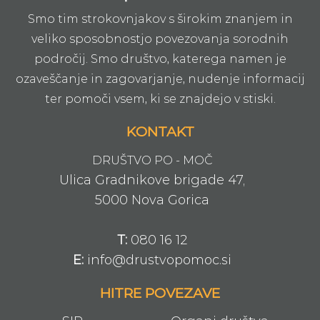
Smo tim strokovnjakov s širokim znanjem in
veliko sposobnostjo povezovanja sorodnih
področij. Smo društvo, katerega namen je
ozaveščanje in zagovarjanje, nudenje informacij
ter pomoči vsem, ki se znajdejo v stiski.
KONTAKT
DRUŠTVO PO - MOČ
Ulica Gradnikove brigade 47,
5000 Nova Gorica
T:
080 16 12
E:
info@drustvopomoc.si
HITRE POVEZAVE